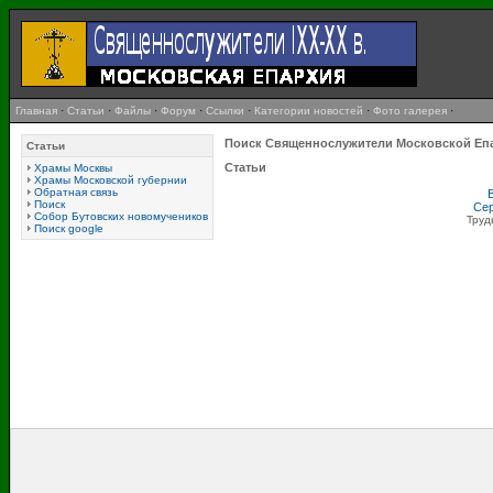
Главная
·
Статьи
·
Файлы
·
Форум
·
Ссылки
·
Категории новостей
·
Фото галерея
·
Поиск Священнослужители Московской Еп
Статьи
Статьи
Храмы Москвы
Храмы Московской губернии
Обратная связь
Поиск
Сер
Собор Бутовских новомучеников
Труд
Поиск google