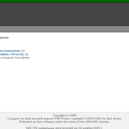
архии
Воспоминания
(3)
афим (Чичагов)
(2)
ы владыки Серафима
Copyright © 2008
Создано на базе русской версии PHP-Fusion copyright © 2003-2006 by Nick Jones.
Released as free software under the terms of the GNU/GPL license.
640,729 уникальных посетителей на 24 ноября 2025 г.