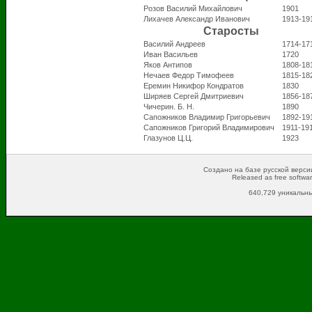
Розов Василий Михайлович
1901
Лихачев Александр Иванович
1913-19
Старосты
Василий Андреев
1714-17
Иван Васильев
1720
Яков Антипов
1808-18
Нечаев Федор Тимофеев
1815-18
Еремин Никифор Кондратов
1830
Ширяев Сергей Дмитриевич
1856-18
Чичерин. Б. Н.
1890
Сапожников Владимир Григорьевич
1892-19
Сапожников Григорий Владимирович
1911-19
Глазунов Ц.Ц.
1923
Создано на базе русской версии
Released as free softwa
640,729 уникальны