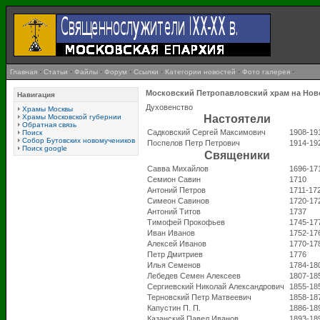
Главная
·
Статьи
·
Файлы
·
Форум
·
Ссылки
·
Категории новостей
·
Фото галерея
·
Московский Петропавловский храм на Нов
Навигация
Духовенство
Храмы Москвы
Храмы Московской губернии
Настоятели
Обратная связь
Садковский Сергей Максимович
1908-19
Поиск
Собор Бутовских новомучеников
Поспелов Петр Петрович
1914-19
Поиск google
Священики
Савва Михайлов
1696-17
Семион Савин
1710
Антоний Петров
1711-17
Симеон Савинов
1720-17
Антоний Титов
1737
Тимофей Прокофьев
1745-17
Иван Иванов
1752-17
Алексей Иванов
1770-17
Петр Дмитриев
1776
Илья Семенов
1784-18
Лебедев Семен Алексеев
1807-18
Сергиевский Николай Александрович
1855-18
Терновский Петр Матвеевич
1858-18
Капустин П. П.
1886-18
Казанский Павел Иванов
1893-18