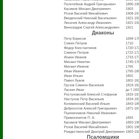
Полотебнов Андрей Григорьевич
1895-19
Касимов Михаил Дмитриевич
1903
Розов Василий Михайлович
1908-19
Введенский Николай Васильевич
1921-19
Лихачев Александр Иванович
1921-19
Виноградов Сергей Александрович
1921
Диаконы
Петр Борисов
1699-17
Семен Петров
1710
Федор Константинов
1720-17
Симеон Петров
1722-17
Иоанн Иванов
1733-17
Михаил Никитин
1745-17
Михаил Иванов
1765
Иван Иванов
1765-18
Иван Ильин
1801
Павел Львов
1801-18
Грузов Симеон Васильев
1819-18
Ласкин Иван
до † 183
Ростуновский Алексей Стефанов
1833-18
Ниступов Петр Васильев
1834-18
Коломенский Василий Ильин
1843-18
Доброхотов Алексей Григорьевич
1871-18
Пшеничников Николай Иванович
Примогенитов П. А.
1893
Касимов Михаил Дмитриевич
1893-19
Розов Василий Михайлович
1901-19
Рождественский Дмитрий Дмитриевич
1903-19
Псаломщики