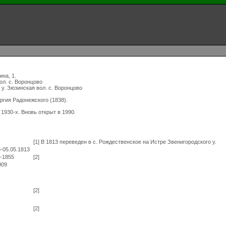
а, 1.
ол. с. Воронцово
 у. Зюзинская вол. с. Воронцово
ргия Радонежского (1838).
 1930-х. Вновь открыт в 1990.
[1] В 1813 переведен в с. Рождественское на Истре Звенигородского у.
3-05.05.1813
5-1855
[2]
909
[2]
[2]