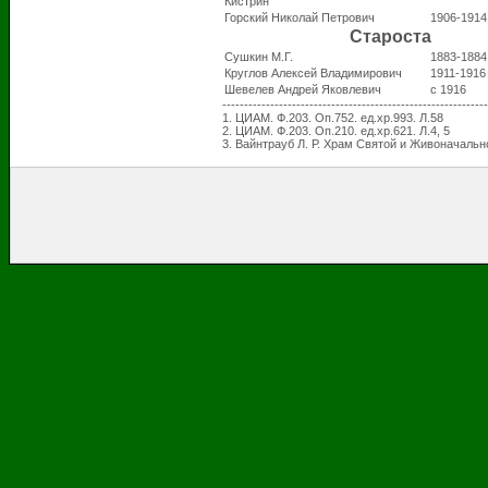
Кистрин
Горский Николай Петрович
1906-1914
Староста
Сушкин М.Г.
1883-1884
Круглов Алексей Владимирович
1911-1916
Шевелев Андрей Яковлевич
с 1916
-------------------------------------------------------------
1. ЦИАМ. Ф.203. Оп.752. ед.хр.993. Л.58
2. ЦИАМ. Ф.203. Оп.210. ед.хр.621. Л.4, 5
3. Вайнтрауб Л. Р. Храм Святой и Живоначальн