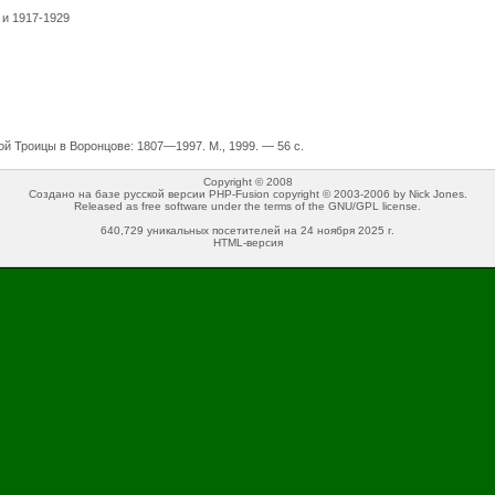
 и 1917-1929
ой Троицы в Воронцове: 1807—1997. М., 1999. — 56 с.
Copyright © 2008
Создано на базе русской версии PHP-Fusion copyright © 2003-2006 by Nick Jones.
Released as free software under the terms of the GNU/GPL license.
640,729 уникальных посетителей на 24 ноября 2025 г.
HTML-версия