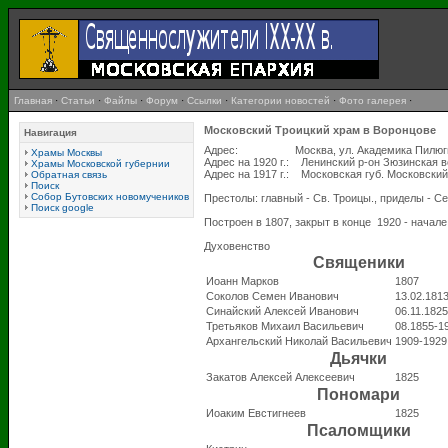
Главная
·
Статьи
·
Файлы
·
Форум
·
Ссылки
·
Категории новостей
·
Фото галерея
·
Московский Троицкий храм в Воронцове
Навигация
Адрес: Москва, ул. Академика Пилюгин
Храмы Москвы
Адрес на 1920 г.: Ленинский р-он Зюзинская в
Храмы Московской губернии
Адрес на 1917 г.: Московская губ. Московский
Обратная связь
Поиск
Собор Бутовских новомучеников
Престолы: главный - Св. Троицы., приделы - Се
Поиск google
Построен в 1807, закрыт в конце 1920 - начале
Духовенство
Священики
Иоанн Марков
1807
Соколов Семен Иванович
13.02.181
Синайский Алексей Иванович
06.11.182
Третьяков Михаил Васильевич
08.1855-1
Архангельский Николай Васильевич
1909-1929
Дьячки
Закатов Алексей Алексеевич
1825
Пономари
Иоаким Евстигнеев
1825
Псаломщики