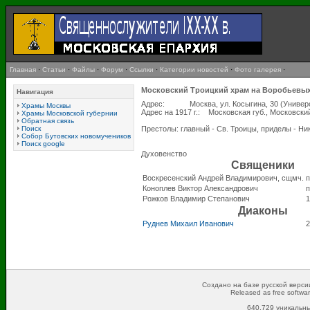
Главная
·
Статьи
·
Файлы
·
Форум
·
Ссылки
·
Категории новостей
·
Фото галерея
·
Московский Троицкий храм на Воробьевых
Навигация
Адрес: Москва, ул. Косыгина, 30 (Универси
Храмы Москвы
Адрес на 1917 г.: Московская губ., Московский
Храмы Московской губернии
Обратная связь
Поиск
Престолы: главный - Св. Троицы, приделы - Ни
Собор Бутовских новомучеников
Поиск google
Духовенство
Священики
Воскресенский Андрей Владимирович, сщмч.
п
Коноплев Виктор Александрович
п
Рожков Владимир Степанович
1
Диаконы
Руднев Михаил Иванович
2
Создано на базе русской версии
Released as free softwa
640,729 уникальны