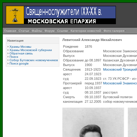
Главная
·
Статьи
·
Файлы
·
Форум
·
Ссылки
·
Категории новостей
·
Фото галерея
·
Левитский Александр Михайлович
Навигация
Рождение
1876
Храмы Москвы
Храмы Московской губернии
Образование
Московское Заиконо
Обратная связь
Выпуск
Московская Духовна
Поиск
Собор Бутовских новомучеников
Образование
до 08.1897
Казанская Духовная 
Поиск google
Выпуск
1900
Московская Духовна
Священник
1913-1923
Московский Троицкий
арест
24.07.1923
суд
22.09.1923
ст. 73 УК РСФСР - из
Протоиерей
перед 1937
Московский Знаменск
арест
10.09.1937
суд
08.10.1937
расстрел
Смерть
09.10.1937
Бутовский полигон
канонизация
27.12.2005
собор новомученико