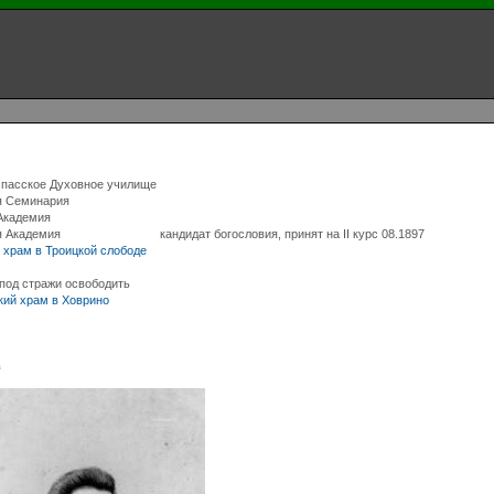
спасское Духовное училище
я Семинария
Академия
я Академия
кандидат богословия, принят на II курс 08.1897
 храм в Троицкой слободе
-под стражи освободить
ий храм в Ховрино
в